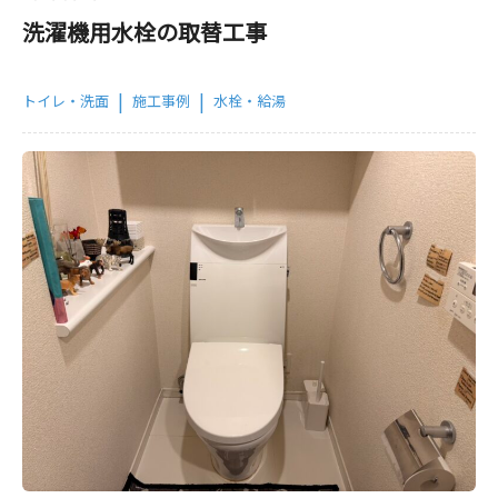
洗濯機用水栓の取替工事
|
|
トイレ・洗面
施工事例
水栓・給湯